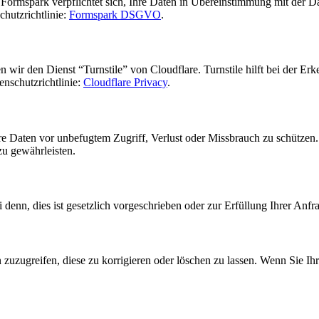
 Formspark verpflichtet sich, Ihre Daten in Übereinstimmung mit de
hutzrichtlinie:
Formspark DSGVO
.
ir den Dienst “Turnstile” von Cloudflare. Turnstile hilft bei der Er
enschutzrichtlinie:
Cloudflare Privacy
.
Daten vor unbefugtem Zugriff, Verlust oder Missbrauch zu schützen. 
u gewährleisten.
denn, dies ist gesetzlich vorgeschrieben oder zur Erfüllung Ihrer Anfra
uzugreifen, diese zu korrigieren oder löschen zu lassen. Wenn Sie Ih